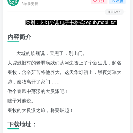
关注
私信
3年前更新
3211
类别：玄幻小说
电子书格式: epub,mobi, txt
内容简介
大墟的族规说，天黑了，别出门。
大墟残旧村的老弱病残们从河边捡上了个新生儿，起名
秦牧，含辛茹苦将他养大。这天华灯初上，黑夜笼罩大
墟，秦牧离开了家门……
做个春风中荡漾的大反派吧！
瞎子对他说。
秦牧的大反派之旅，将要崛起！
下载地址：