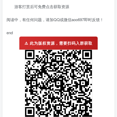
游客打赏后可免费点击获取资源
阅读中，有任何问题，请加QQ或微信aoo697即时反馈！
end
⚠️ 此为版权资源，需要扫码入群获取