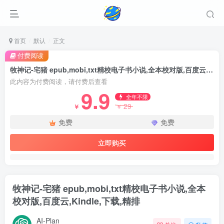
首页
默认
正文
付费阅读
牧神记-宅猪 epub,mobi,txt精校电子书小说,全本校对版,百度云,Kindle,下载,精排
此内容为付费阅读，请付费后查看
9.9
全年不限
29
￥
￥
免费
免费
立即购买
牧神记-宅猪 epub,mobi,txt精校电子书小说,全本
校对版,百度云,Kindle,下载,精排
AI-Plan