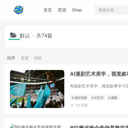
首页
资源
Shop
默认
共74篇
排序
更新
浏览
AI漫剧艺术美学，视觉
# 虚拟资源
# AI艺术
# 漫剧
1个月前
B站癞皮猴全套做菜教学