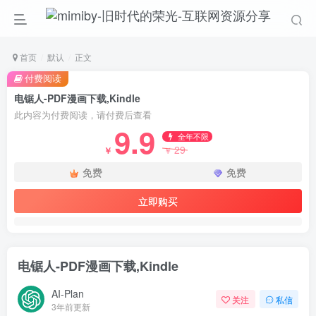
首页
默认
正文
付费阅读
电锯人-PDF漫画下载,Kindle
此内容为付费阅读，请付费后查看
9.9
全年不限
29
￥
￥
免费
免费
立即购买
电锯人-PDF漫画下载,Kindle
AI-Plan
关注
私信
3年前更新