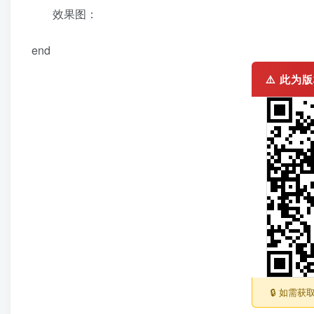
效果图：
end
⚠️ 此
🔒 如需